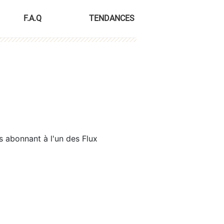
F.A.Q
TENDANCES
s abonnant à l'un des Flux