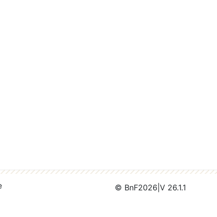
e
© BnF
2026
|
V 26.1.1