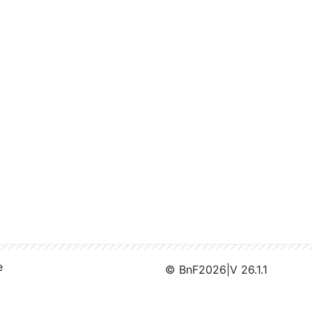
e
© BnF
2026
|
V 26.1.1