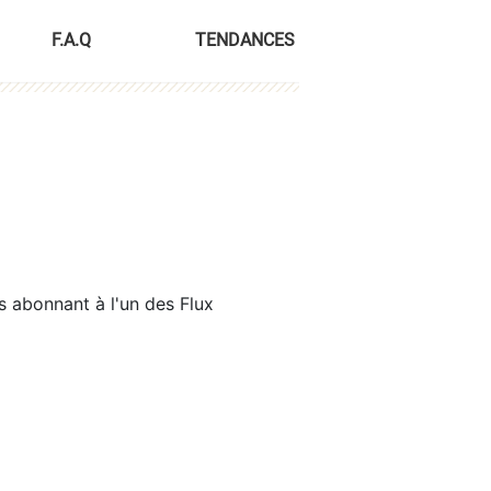
F.A.Q
TENDANCES
s abonnant à l'un des Flux