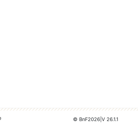
e
© BnF
2026
|
V 26.1.1