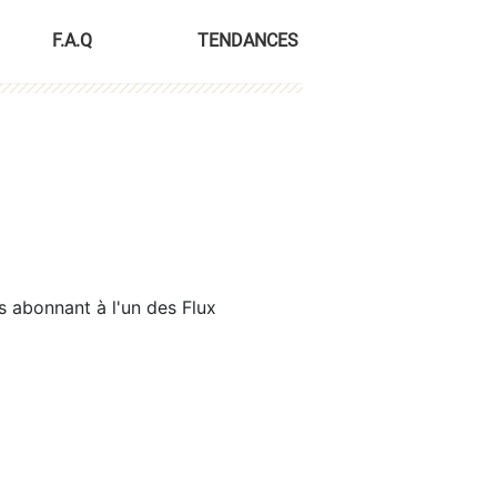
F.A.Q
TENDANCES
s abonnant à l'un des Flux