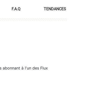
F.A.Q
TENDANCES
s abonnant à l'un des Flux