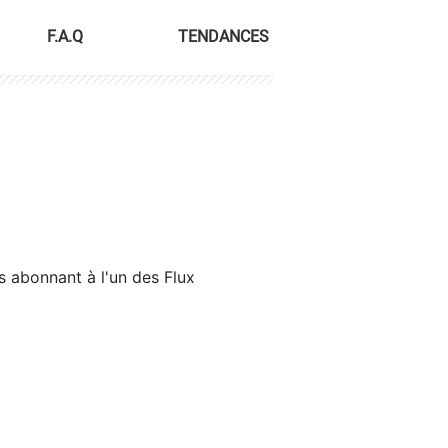
F.A.Q
TENDANCES
s abonnant à l'un des Flux