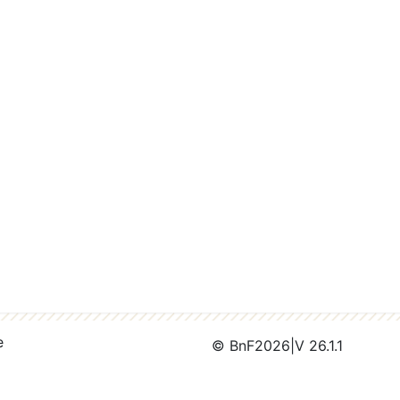
e
© BnF
2026
|
V 26.1.1