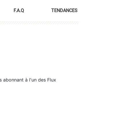
F.A.Q
TENDANCES
s abonnant à l'un des Flux