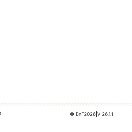
e
© BnF
2026
|
V 26.1.1