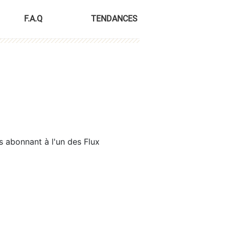
F.A.Q
TENDANCES
s abonnant à l'un des Flux