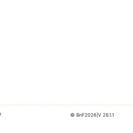
e
© BnF
2026
|
V 26.1.1