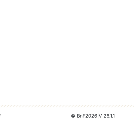
e
© BnF
2026
|
V 26.1.1