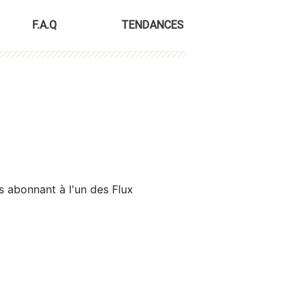
F.A.Q
TENDANCES
s abonnant à l'un des Flux