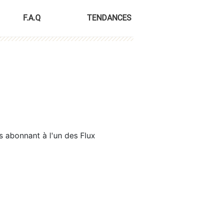
F.A.Q
TENDANCES
s abonnant à l'un des Flux