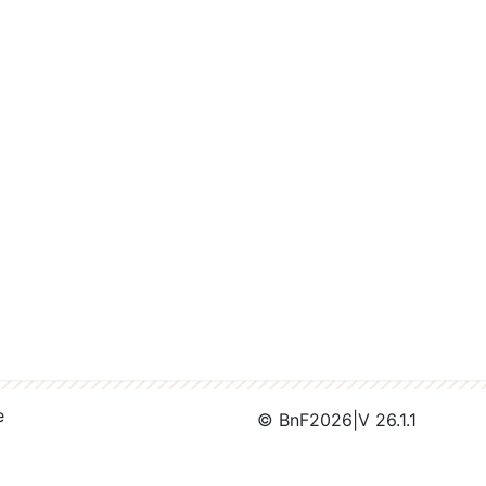
e
© BnF
2026
|
V 26.1.1