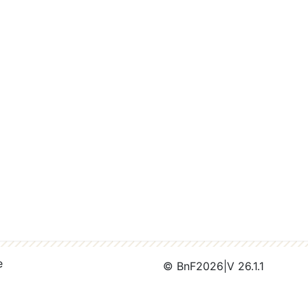
e
© BnF
2026
|
V 26.1.1