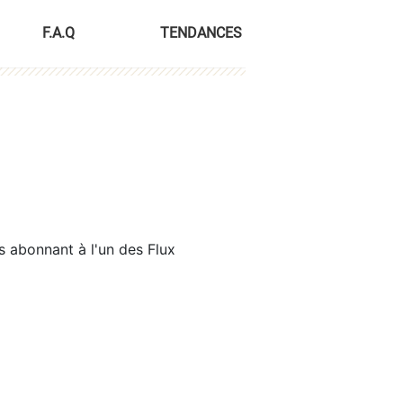
F.A.Q
TENDANCES
s abonnant à l'un des Flux