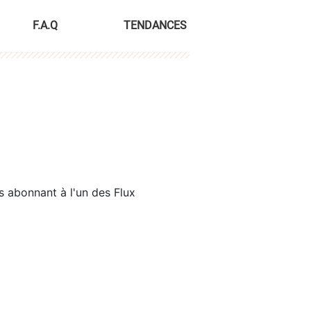
F.A.Q
TENDANCES
s abonnant à l'un des Flux