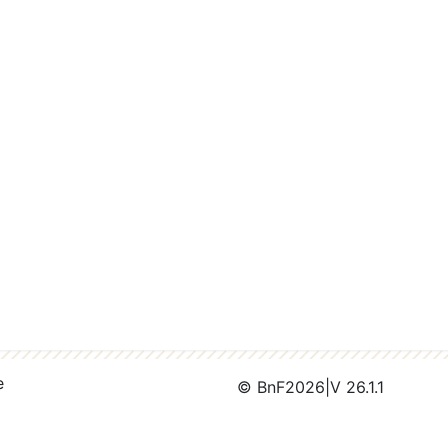
e
© BnF
2026
|
V 26.1.1