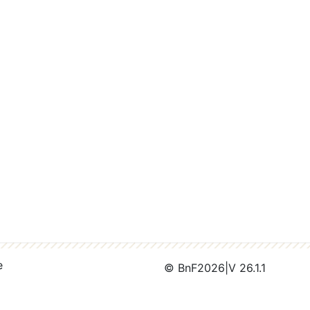
e
© BnF
2026
|
V 26.1.1