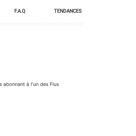
F.A.Q
TENDANCES
s abonnant à l'un des Flux