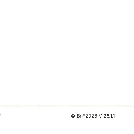
e
© BnF
2026
|
V 26.1.1