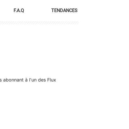
F.A.Q
TENDANCES
s abonnant à l'un des Flux