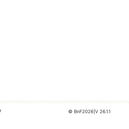
e
© BnF
2026
|
V 26.1.1