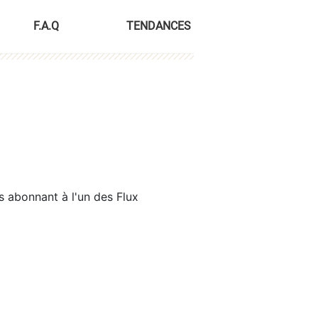
F.A.Q
TENDANCES
s abonnant à l'un des Flux