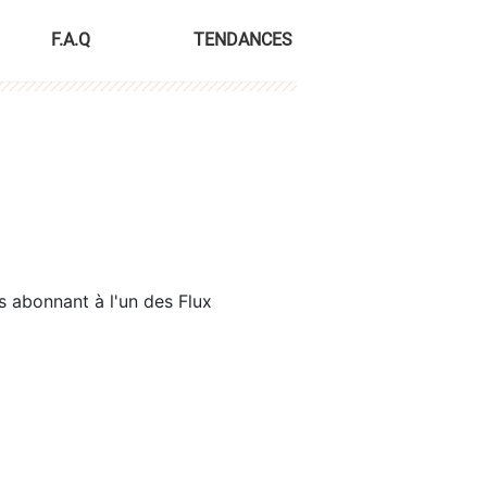
F.A.Q
TENDANCES
s abonnant à l'un des Flux