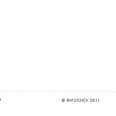
e
© BnF
2026
|
V 26.1.1