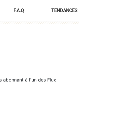
F.A.Q
TENDANCES
s abonnant à l'un des Flux