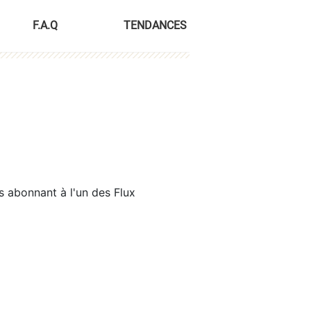
F.A.Q
TENDANCES
s abonnant à l'un des Flux