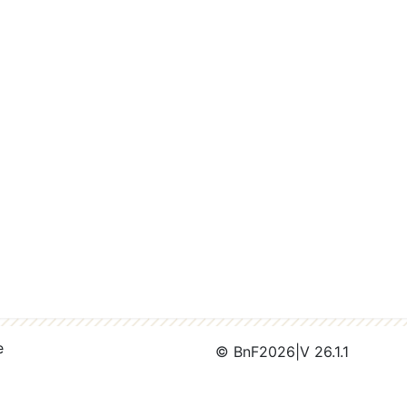
e
© BnF
2026
|
V 26.1.1