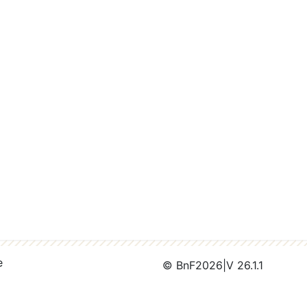
e
© BnF
2026
|
V 26.1.1