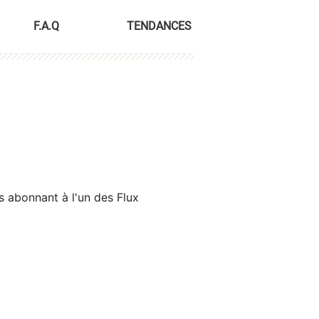
F.A.Q
TENDANCES
s abonnant à l'un des Flux