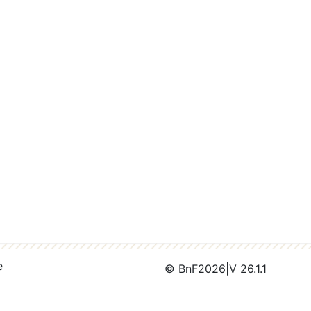
e
© BnF
2026
|
V 26.1.1