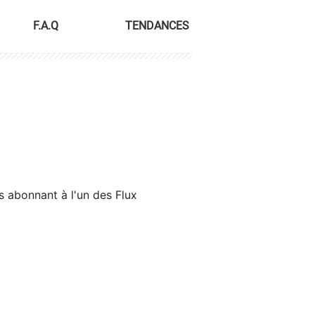
F.A.Q
TENDANCES
s abonnant à l'un des Flux