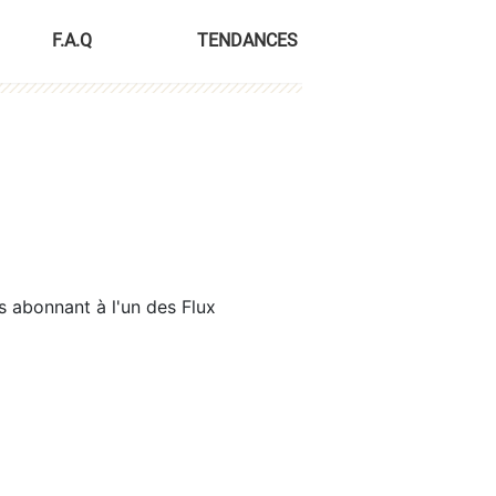
F.A.Q
TENDANCES
s abonnant à l'un des Flux