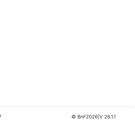
e
© BnF
2026
|
V 26.1.1