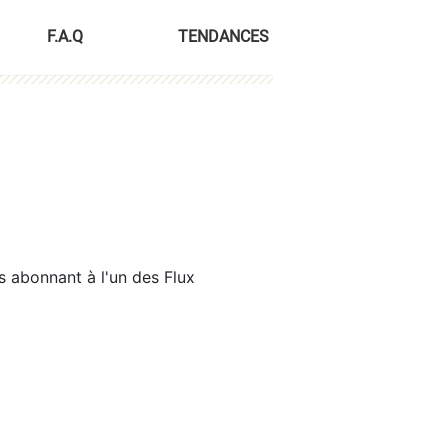
F.A.Q
TENDANCES
s abonnant à l'un des Flux