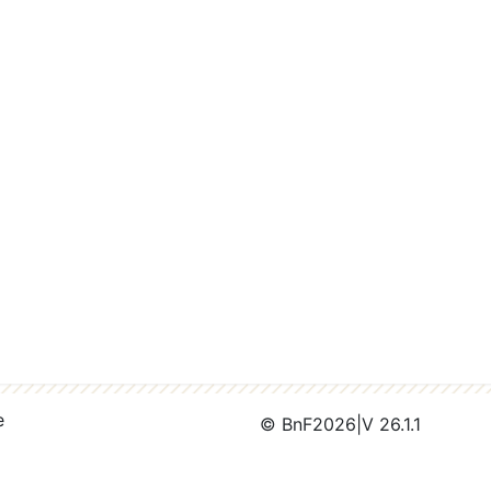
e
© BnF
2026
|
V 26.1.1