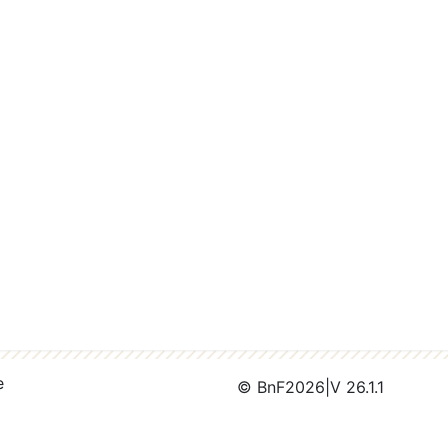
e
© BnF
2026
|
V 26.1.1