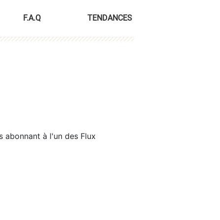
F.A.Q
TENDANCES
s abonnant à l'un des Flux