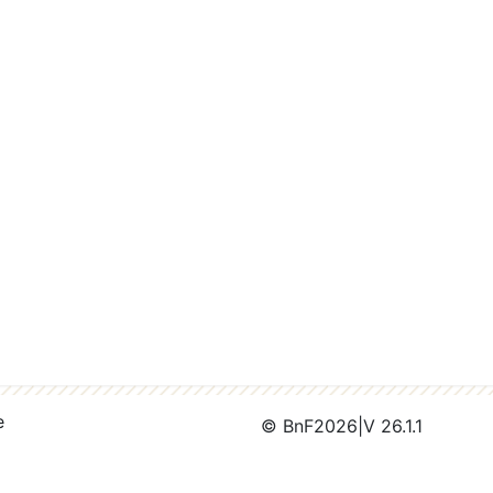
e
© BnF
2026
|
V 26.1.1