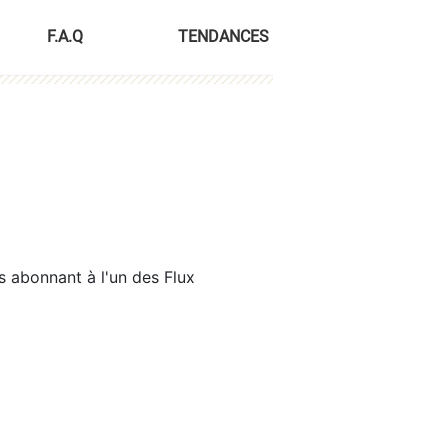
F.A.Q
TENDANCES
s abonnant à l'un des Flux