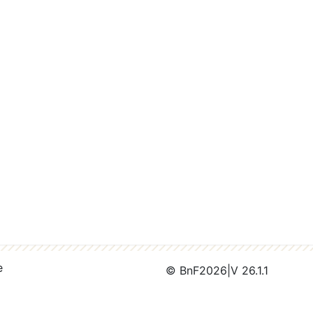
e
© BnF
2026
|
V 26.1.1