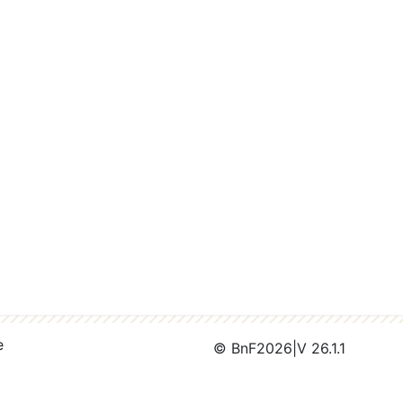
e
© BnF
2026
|
V 26.1.1