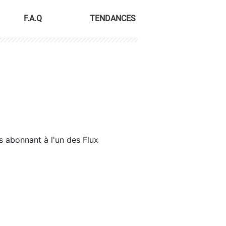
F.A.Q
TENDANCES
s abonnant à l'un des Flux