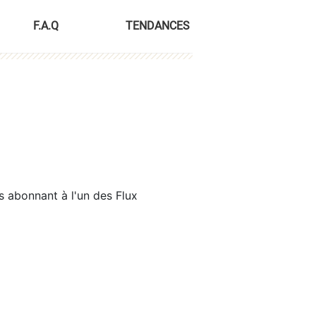
F.A.Q
TENDANCES
s abonnant à l'un des Flux