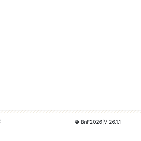
e
© BnF
2026
|
V 26.1.1