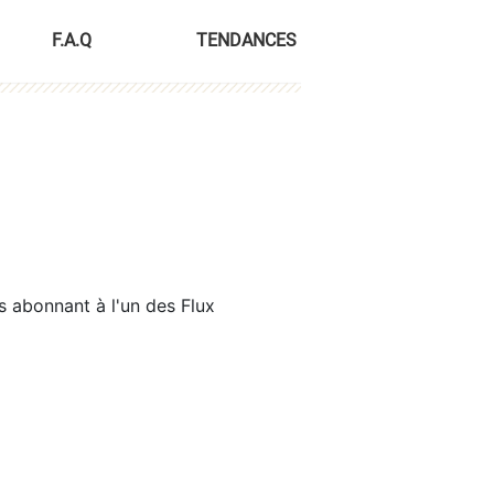
F.A.Q
TENDANCES
s abonnant à l'un des Flux