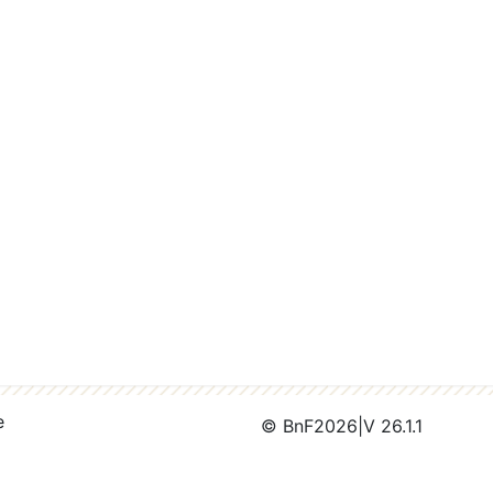
e
© BnF
2026
|
V 26.1.1