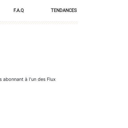
F.A.Q
TENDANCES
s abonnant à l'un des Flux