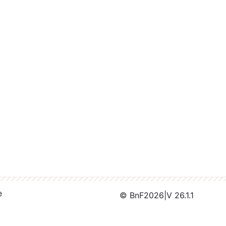
e
© BnF
2026
|
V 26.1.1