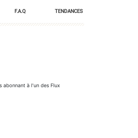
F.A.Q
TENDANCES
s abonnant à l'un des Flux