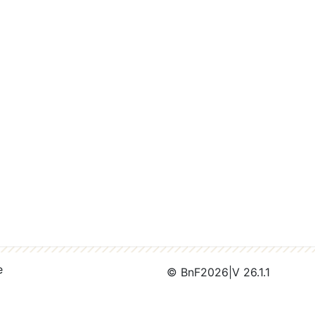
e
© BnF
2026
|
V 26.1.1