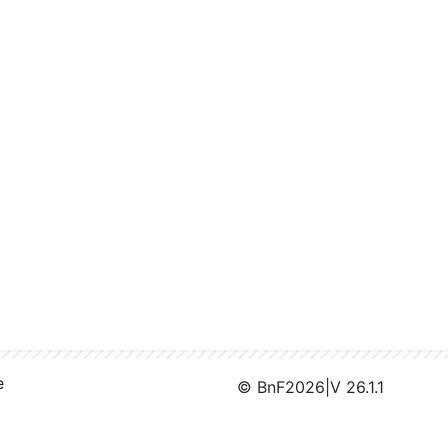
e
© BnF
2026
|
V 26.1.1