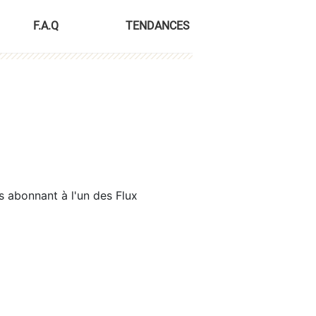
F.A.Q
TENDANCES
s abonnant à l'un des Flux