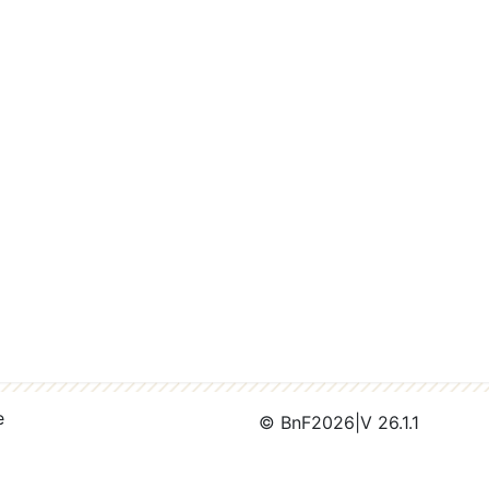
e
© BnF
2026
|
V 26.1.1