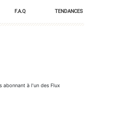
F.A.Q
TENDANCES
s abonnant à l'un des Flux