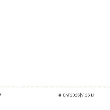
e
© BnF
2026
|
V 26.1.1