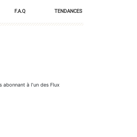
F.A.Q
TENDANCES
s abonnant à l'un des Flux