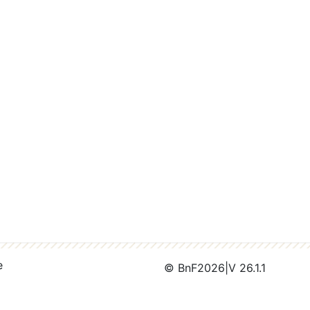
e
© BnF
2026
|
V 26.1.1