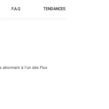
F.A.Q
TENDANCES
s abonnant à l'un des Flux