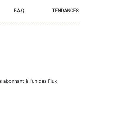
F.A.Q
TENDANCES
s abonnant à l'un des Flux