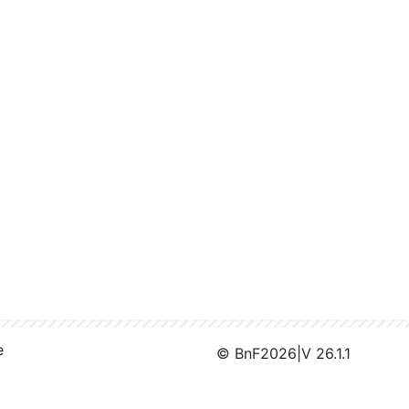
e
© BnF
2026
|
V 26.1.1