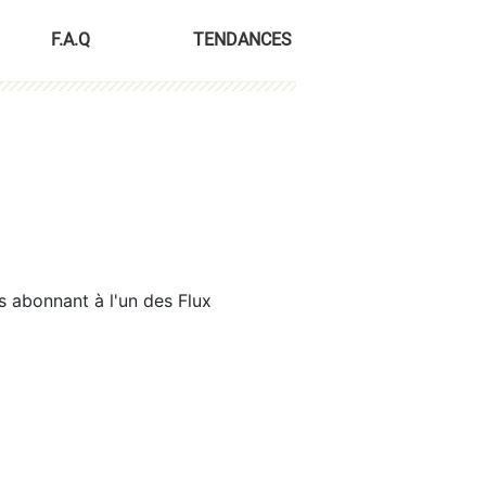
F.A.Q
TENDANCES
s abonnant à l'un des Flux