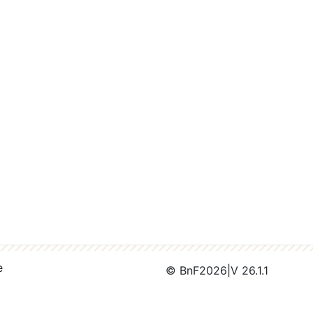
e
© BnF
2026
|
V 26.1.1