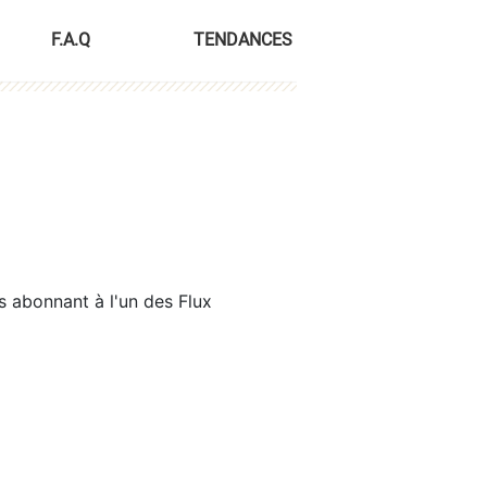
F.A.Q
TENDANCES
s abonnant à l'un des Flux