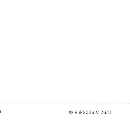
e
© BnF
2026
|
V 26.1.1