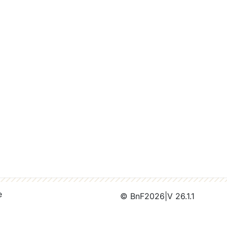
e
© BnF
2026
|
V 26.1.1