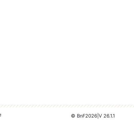
e
© BnF
2026
|
V 26.1.1