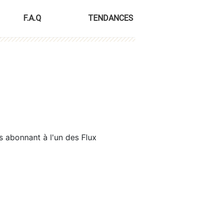
F.A.Q
TENDANCES
s abonnant à l'un des Flux