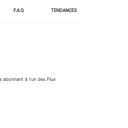
F.A.Q
TENDANCES
s abonnant à l'un des Flux