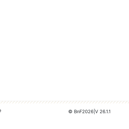
e
© BnF
2026
|
V 26.1.1