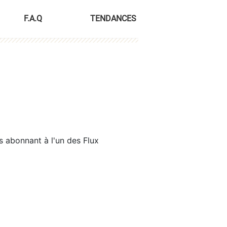
F.A.Q
TENDANCES
s abonnant à l'un des Flux