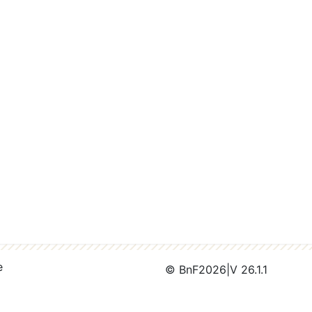
e
© BnF
2026
|
V 26.1.1