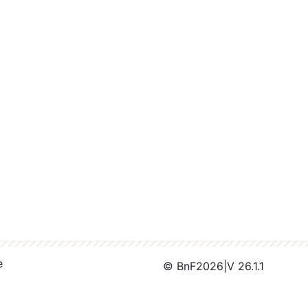
e
© BnF
2026
|
V 26.1.1