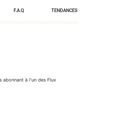
F.A.Q
TENDANCES
s abonnant à l'un des Flux