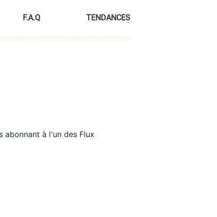
F.A.Q
TENDANCES
s abonnant à l'un des Flux