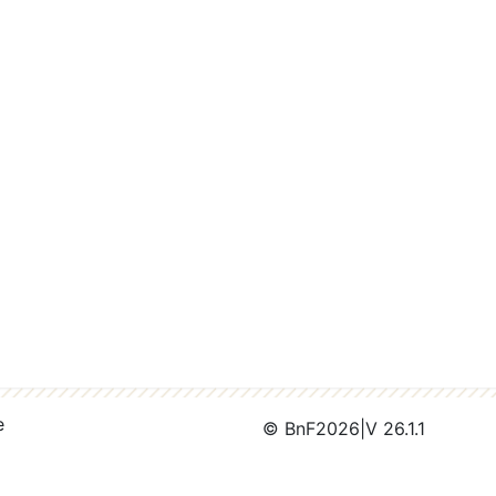
e
© BnF
2026
|
V 26.1.1