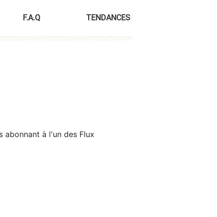
F.A.Q
TENDANCES
s abonnant à l'un des Flux