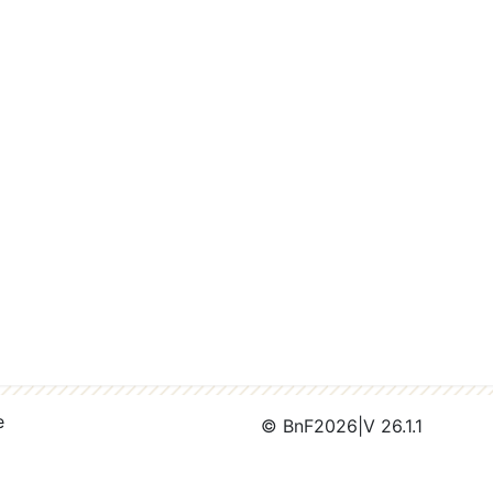
e
© BnF
2026
|
V 26.1.1