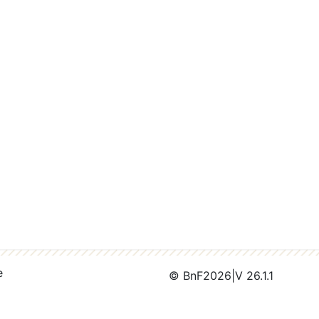
e
© BnF
2026
|
V 26.1.1