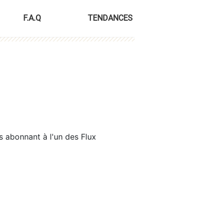
F.A.Q
TENDANCES
s abonnant à l'un des Flux