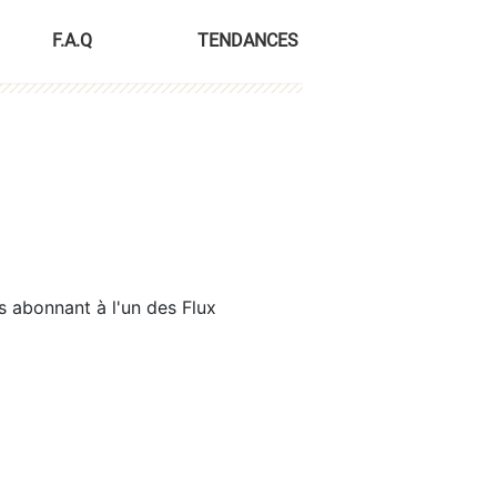
F.A.Q
TENDANCES
s abonnant à l'un des Flux