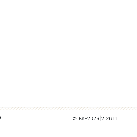
e
© BnF
2026
|
V 26.1.1