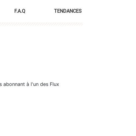
F.A.Q
TENDANCES
s abonnant à l'un des Flux