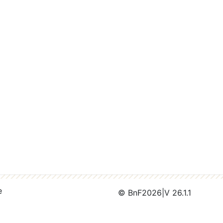
e
© BnF
2026
|
V 26.1.1